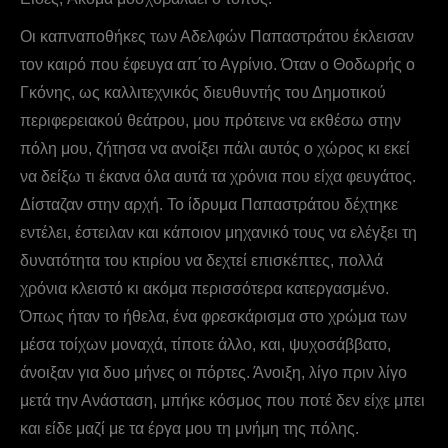
Οι καπναποθήκες των Αδελφών Παπαστράτου έκλεισαν
τον καιρό που έφευγα απ΄το Αγρίνιο. Όταν ο Θοδωρής ο
Γκόνης, ως καλλιτεχνικός διευθυντής του Δημοτικού
περιφερειακού θεάτρου, μου πρότεινε να εκθέσω στην
πόλη μου, ζήτησα να ανοίξει πάλι αυτός ο χώρος κι εκεί
να δείξω τι έκανα όλα αυτά τα χρόνια που είχα φευγάτος.
Δίσταζαν στην αρχή. Το ίδρυμα Παπαστράτου δέχτηκε
εντέλει, έστειλαν και κάποιον μηχανικό τους να ελέγξει τη
δυνατότητα του κτιρίου να δεχτεί επισκέπτες, πολλά
χρόνια κλειστό κι ακόμα περισσότερα κατεργασμένο.
Όπως ήταν το ήθελα, ένα φρεσκάρισμα στο χρώμα των
μέσα τοίχων μοναχά, τίποτε άλλο, και, ψυχοσάββατο,
άνοιξαν για δυο μήνες οι πόρτες. Άνοιξη, λίγο πριν λίγο
μετά την Ανάσταση, μπήκε κόσμος που ποτέ δεν είχε μπει
και είδε μαζί με τα έργα μου τη μνήμη της πόλης.