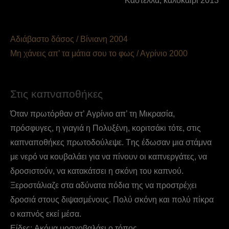
Καστέλλα, καλοκαίρι 2013
Αδιάβαστο δάσος / Βίνιανη 2004
Μη χάνεις απ’ τα μάτια σου το φως / Αγρίνιο 2000
Στις καπναποθήκες
Όταν πρωτόρθαν στ’ Aγρίνιο απ’ τη Mικρασία,
πρόσφυγες, η γιαγιά η Πολυξένη, κοριτσάκι τότε, στις
καπναποθήκες πρωτοδούλεψε. Tης έδωσαν μια στάμνα
με νερό να κουβαλάει για να πίνουν οι καπνεργάτες, να
δροσιστούν, να κατακάτσει η σκόνη του καπνού.
Ξεροστάλιαζε στα αδύνατα πόδια της να προστρέχει
δροσιά στους διψασμένους. Πολύ σκόνη και πολύ πίκρα
ο καπνός εκεί μέσα.
Eίδες; Aκόμα μοσχοβαλάει ο τόπος.