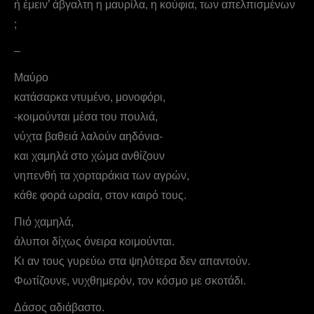
ή έμειν’ άβγαλτη η μαυρίλα, η κούφια, των απελπισμένων
;
–
Mαύρο
κατάσαρκα ντυμένο, μονοφόρι,
-κοιμούνται μέσα του πουλιά,
νύχτα βαθειά λαλούν αηδόνια-
και χαμηλά στο χώμα ανθίζουν
νηπενθή τα χορταράκια των αγρών,
κάθε φορά ωραία, στον καιρό τους.
Πιό χαμηλά,
άλυποι δίχως όνειρα κοιμούνται.
Κι αν τους γυρεύω στα ψηλότερα δεν απαντούν.
Φωτίζουνε, νυχθημερόν, τον κόσμο με σκοτάδι.
Δάσος αδιάβαστο.