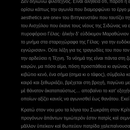
Δεν δηλώνω φιλότεχνος. Είναι αλήθεια ότι, παρότι η
ορίσω κάπως την αγωνία που διαμορφώνει το έργο μου.
aesthetics are one» του Βιττγκενστάιν που ταυτίζει 
του Αισχύλου που έκανε τους νέους της Σιδώνας να
πυροφόροιο Γέλας· ἀλκὴν δʼ εὐδόκιμον Μαραθώνιον ἄ
το μνήμα στα σταροχώραφα της Γέλας· για την ευδόκι
εγνώρισαν». Ούτε λέξη για τις τραγωδίες του που τον
την αρδεύσει η Τέχνη. Το νόημά της είναι πάντα στη ζ
καιρών, μα πόσο αίμα, πόση προσπάθεια κι αγώνας κι α
κιβώτιο κενό, ένα σήμα (σημα κι ο τάφος), σύμβολο κ
καιρό και ξεθωριάζει, βρέχεται στη βροχή, παγώνει με
μὲ θάνατον ἀκαταπαύστως… αποβαίνει το κατ’ εξοχήν
οποίων αξίζει κανείς να αγωνισθεί έως θανάτου. Εκεί 
Κρατώ στον νου μου τα λόγια του Σωκράτη στον Κρίτ
προγόνων ἁπάντων τιμιώτερόν ἐστιν πατρὶς καὶ σεμνότ
μᾶλλον ὑπείκειν καὶ θωπεύειν πατρίδα χαλεπαίνουσαν 