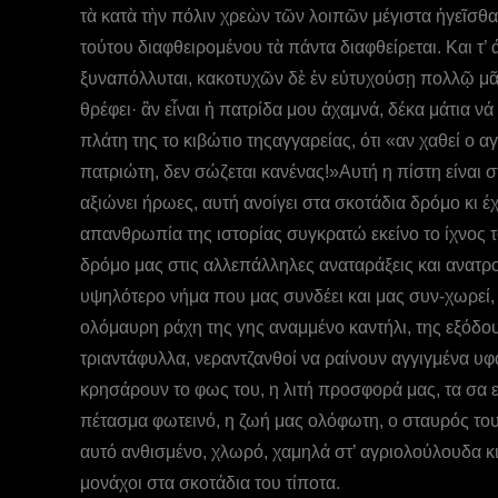
τὰ κατὰ τὴν πόλιν χρεὼν τῶν λοιπῶν μέγιστα ἡγεῖσθα
τούτου διαφθειρομένου τὰ πάντα διαφθείρεται. Και τ
ξυναπόλλυται, κακοτυχῶν δὲ ἐν εὐτυχούσῃ πολλῷ μᾶλλ
θρέφει· ἂν εἶναι ἡ πατρίδα μου ἀχαμνά, δέκα μάτια ν
πλάτη της το κιβώτιο τηςαγγαρείας, ότι «αν χαθεί ο
πατριώτη, δεν σώζεται κανένας!»Αυτή η πίστη είναι 
αξιώνει ήρωες, αυτή ανοίγει στα σκοτάδια δρόμο κι έ
απανθρωπία της ιστορίας συγκρατώ εκείνο το ίχνος τ
δρόμο μας στις αλλεπάλληλες αναταράξεις και ανατρο
υψηλότερο νήμα που μας συνδέει και μας συν-χωρεί, α
ολόμαυρη ράχη της γης αναμμένο καντήλι, της εξόδο
τριαντάφυλλα, νεραντζανθοί να ραίνουν αγγιγμένα υφά
κρησάρουν το φως του, η λιτή προσφορά μας, τα σα 
πέτασμα φωτεινό, η ζωή μας ολόφωτη, ο σταυρός του 
αυτό ανθισμένο, χλωρό, χαμηλά στ’ αγριολούλουδα κ
μονάχοι στα σκοτάδια του τίποτα.