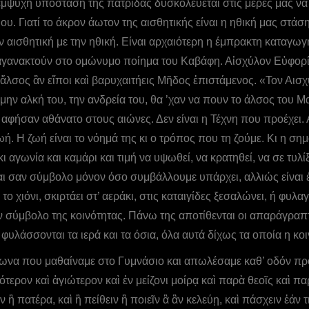
 έμψυχη υπόσταση της πατρίδας δυσκολεύεται στις μέρες μας να 
 Γιατί το άκρον άωτον της αισθητικής είναι η ηθική μας στάση 
την αισθητική με την ηθική. Είναι αρχαιότερη η έμπρακτη καταγω
 αγανακτούν στο ομώνυμο ποίημα του Καβάφη. Αἰσχύλον Εὐφορί
λσος ἂν εἴποι καὶ βαρυχαιτήεις Μῆδος ἐπιστάμενος. «Τον Αισχ
μην αλκή του, την ανδρεία του, θα ’χαν να πουν το άλσος του 
 αφήσαν αθάνατο στους αιώνες. Δεν είναι η Τέχνη που προέχει. Α
ωή. Η ζωή είναι το νόημά της κι ο τρόπος που τη ζούμε. Κι η ση
γωνία και καμάρι και τιμή να υψωθεί, να κρατηθεί, να σε τυλίξε
αι σαν σύμβολο μόνον όσο συμβάλλουμε υπάρχει, αλλιώς είναι ένα
 το χιόνι, σκιρτάει στ’ αεράκι, στις καταιγίδες ξεσαλώνει, ή φ
 σύμβολο της κοινότητας. Πάνω της αποτίθενται οι απαράγραπτ
φυλάσσονται τα ιερά και τα όσια, όλα αυτά δίχως τα οποία η κοι
ωνα που μαθαίναμε στο Γυμνάσιο και απωλέσαμε καθ’ οδόν προ
ερον καὶ ἁγιώτερον καὶ ἐν μείζονι μοίρᾳ καὶ παρὰ θεοῖς καὶ παρ
ἢ πατέρα, καὶ ἢ πείθειν ἢ ποιεῖν ἃ ἂν κελεύῃ, καὶ πάσχειν ἐάν