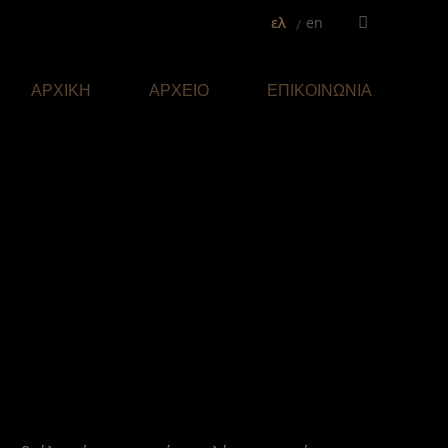
ελ
en
Facebook
page
opens
ΑΡΧΙΚΗ
ΑΡΧΕΙΟ
ΕΠΙΚΟΙΝΩΝΙΑ
in
new
window