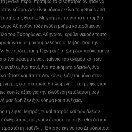
τα βγάλει πέρα, προτιμώ το φιλόπατρις αν ήταν να
στον κόσμο. Δεν είναι μόνον εκείνο το «ethics and
γή αυτής της θέσης. Με γοήτευε πάντα το επιτύμβιο
ωνος Ἀθηναῖον τόδε κεύθει μνῆμα καταφθίμενον
ύλο του Ευφορίωνα, Αθηναίον, κρύβει νεκρόν τούτο
Μαραθώνα κι οι μακρυμάλληδες οι Μήδοι που την
ν δεν αρδεύεται η Τέχνη απ’ τη ζωή δεν πρόκειται να
μαία ένα ύφασμα είναι, παίγνιο του ανέμου και των
ι εντέλει, ένα πανί, ένα πουκάμισο αδειανό, ένα
 τίποτε και τίποτε δεν κάνει, λιάζεται μόνο στον
υλαγμένη μες στα σκοτάδια διπλωμένη …καὶ μὲ φῶς καὶ
ες κοινές αξίες για την ελεύθερη απόλαυση των
νή μας ζωή δεν έχει νόημα και συνέχεια.
ς τη λήθη: Μητρός τε καὶ πατρὸς καὶ τῶν ἄλλων
ʼ ἀνθρώποις τοῖς νοῦν ἔχουσι, καὶ σέβεσθαι δεῖ καὶ
 τι προστάττῃ παθεῖν… Επίσης εκείνο του Δημόκριτου: