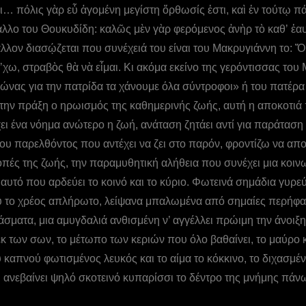
ι… πόλις γὰρ εὖ ἀγομένη μεγίστη ὄρθωσίς ἐστι, καὶ ἐν τούτῳ πά
’ άλλο του Θουκυδίδη: καλῶς μὲν γὰρ φερόμενος ἀνὴρ τὸ καθʼ ἑ
ον διασῴζεται που συνέχειά του είναι του Μακρυγιάννη το: Ὅτι 
ά ʼχω, στραβὸς θὰ νὰ εἶμαι. Κι ακόμα εκείνο της γερόντισσας τ
 αγώνας για την πατρίδα τα χάνουμε όλα σύντροφοι» ή του πατέ
στην πράξη ο ηρωισμός της καθημερινής ζωής, αυτή η αποκοτιά 
χει ένα νόημα ανώτερο η ζωή, ανάταση ζητάει αντί για παράταση
ου παρελθόντος που αντέχει να ζει στο παρόν, φροντίζω να απ
πές της ζωής, την παραμυθητική αλήθεια που συνέχει μια κοινω
υτό που αρδεύει το κοινό και το κύριο. Φωτεινά σημάδια γυρεύω
υ το χρέος απλήρωτο, λείψανα μπαλωμένα από σημαίες περήφαν
σματα, μια αμυγδαλιά ανθισμένη ν’ αγγέλλει πρώιμη την άνοιξη
εκ των σων, το μέτωπο των κεριών που όλο βαθαίνει, το μαύρο
καπνού φωτισμένος λευκός και το αίμα το κόκκινο, το διχασμένο
ι ανεβαίνει ψηλό σκοτεινό κυπαρίσσι το δέντρο της μνήμης πά