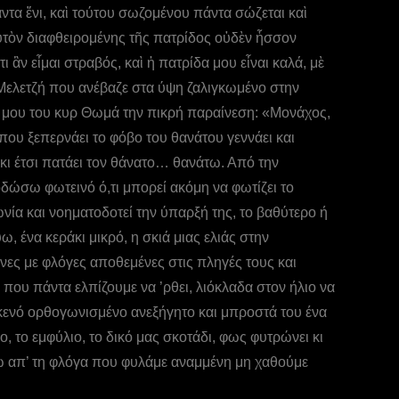
ντα ἔνι, καὶ τούτου σωζομένου πάντα σώζεται καὶ
αυτὸν διαφθειρομένης τῆς πατρίδος οὐδὲν ἧσσον
ἂν εἶμαι στραβός, καὶ ἡ πατρίδα μου εἶναι καλά, μὲ
ου Μελετζή που ανέβαζε στα ύψη ζαλιγκωμένο στην
ρα μου του κυρ Θωμά την πικρή παραίνεση: «Μονάχος,
που ξεπερνάει το φόβο του θανάτου γεννάει και
 κι έτσι πατάει τον θάνατο… θανάτω. Από την
οδώσω φωτεινό ό,τι μπορεί ακόμη να φωτίζει το
νία και νοηματοδοτεί την ύπαρξή της, το βαθύτερο ή
, ένα κεράκι μικρό, η σκιά μιας ελιάς στην
ες με φλόγες αποθεμένες στις πληγές τους και
 που πάντα ελπίζουμε να ’ρθει, λιόκλαδα στον ήλιο να
 κενό ορθογωνισμένο ανεξήγητο και μπροστά του ένα
, το εμφύλιο, το δικό μας σκοτάδι, φως φυτρώνει κι
νω απ’ τη φλόγα που φυλάμε αναμμένη μη χαθούμε