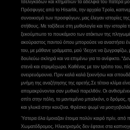
τσελιγκάδων και κτηματιών τα αδέλφια του πατέρα μου
Πρόσφυγες από το Hisarlik, την αρχαία Tροία, καπνε
συνοικισμό των προσφύγων, μας έλεγαν ιστορίες της
στήθους. Με ταξίδευε στη μυθολογία και την ιστορία
ξεκούμπωτο το πουκάμισο των ατάκτων της πληγωμένη
ακούραστος παντού όπου μπορούσε να αναστήσει ένα
του, με μάθανε γράμματα, μού ‘δειχνε να ζωγραφίζω,
δουλεύω σκληρά και να επιμένω για το ανέφικτο. “Δε
στενά και στριμόχωρα. Kαθένας με τον τρόπο του, πίσ
ονειρευόμουνα. Πριν καλά καλά ξεκινήσω και σπουδές
μνήμη της αναζήτησης της αρετής.Σε τέτοιο κλίμα είν
απομακρύνονται σαν μυθικό παρελθόν. Οι ανθισμένες 
σπίτι στην πόλη, το μαντεμένιο μπαλκόνι, ο δρόμος
και γλυκά στην κουζίνα. Φρέσκο ψωμί να μοσχοβολάε
Ύστερα όλα έμοιαζαν έτοιμα πολύν καιρό πρίν, από 
Χωματόδρομος. Ηλεκτρισμός δεν έφτανε στα καπνοχώρ