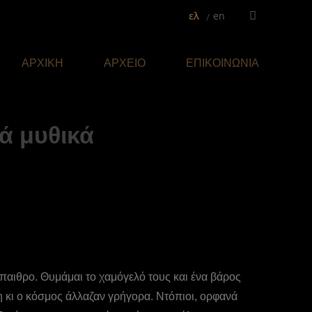
ελ
en
Facebook
page
opens
ΑΡΧΙΚΗ
ΑΡΧΕΙΟ
ΕΠΙΚΟΙΝΩΝΙΑ
in
new
window
ά μυθικά
ύπαιθρο. Θυμάμαι το χαμόγελό τους και ένα βάρος
κι ο κόσμος άλλαζαν γρήγορα. Ντόπιοι, ορφανά