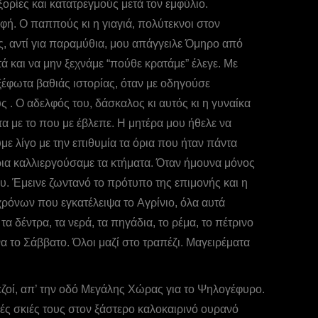
ξορίες και κατατρεγμούς μετά τον εμφύλιο.
φή. Ο παππούς κι η γιαγιά, πολύτεκνοι στον
, αντί για παραμύθια, μου απάγγειλε Όμηρο από
 και να μην ξεχνάμε “πούθε κρατάμε” έλεγε. Με
έφωτα βαθιάς ιστορίας, όταν με οδηγούσε
 O αδελφός του, δάσκαλος κι αυτός κι η γυναίκα
α με το που με έβλεπε. Η μητέρα μου ήθελε να
ε λίγο με την επιθυμία τα όρια που ήταν πάντα
αίρια καλλιεργούσαμε τα κτήματα. Όταν ήμουνα μόνος
υ. Έμεινε ζωντανό το πρότυπο της επιμονής και η
 χρόνων που εγκατέλειψα το Aγρίνιο, όλα αυτά
δέντρα, τα νερά, τα πηγάδια, το ρέμα, το πέτρινο
 το Σάββατο. Όλοι μαζί στο τραπέζι. Μαγειρέματα
εζοί, απ’ την οδό Μεγάλης Χώρας για το Ψηλογέφυρο.
ές σκιές τους στον ξάστερο καλοκαιρινό ουρανό