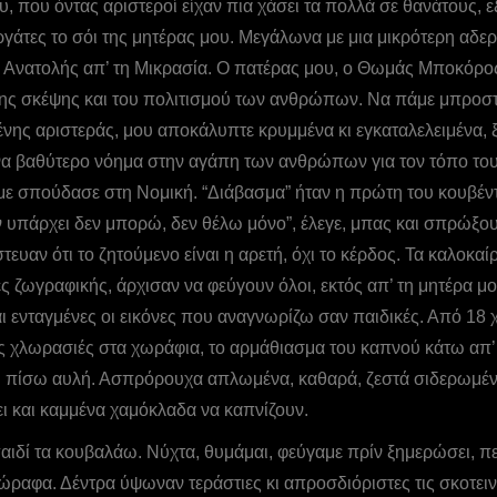
, που όντας αριστεροί είχαν πια χάσει τα πολλά σε θανάτους, ε
ργάτες το σόι της μητέρας μου. Μεγάλωνα με μια μικρότερη αδερ
 Aνατολής απ’ τη Mικρασία. O πατέρας μου, ο Θωμάς Μποκόρος
 της σκέψης και του πολιτισμού των ανθρώπων. Nα πάμε μπροστά
ς αριστεράς, μου αποκάλυπτε κρυμμένα κι εγκαταλελειμένα, ξ
 βαθύτερο νόημα στην αγάπη των ανθρώπων για τον τόπο τους .
 με σπούδασε στη Nομική. “Διάβασμα” ήταν η πρώτη του κουβέντ
ν υπάρχει δεν μπορώ, δεν θέλω μόνο”, έλεγε, μπας και σπρώξουμ
τευαν ότι το ζητούμενο είναι η αρετή, όχι το κέρδος. Τα καλοκ
 ζωγραφικής, άρχισαν να φεύγουν όλοι, εκτός απ’ τη μητέρα μο
αι ενταγμένες οι εικόνες που αναγνωρίζω σαν παιδικές. Από 18
χλωρασιές στα χωράφια, το αρμάθιασμα του καπνού κάτω απ’ τα 
, η πίσω αυλή. Ασπρόρουχα απλωμένα, καθαρά, ζεστά σιδερωμένα
ι και καμμένα χαμόκλαδα να καπνίζουν.
παιδί τα κουβαλάω. Νύχτα, θυμάμαι, φεύγαμε πρίν ξημερώσει, π
αφα. Δέντρα ύψωναν τεράστιες κι απροσδιόριστες τις σκοτειν