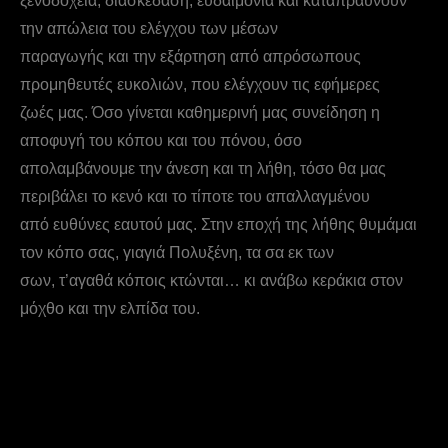
ξενοδοχεία, διασκέδαση, ευδαιμονία και καταπραΰνουν
την απώλεια του ελέγχου των μέσων
παραγωγής και την εξάρτηση από απρόσωπους
προμηθευτές ευκολιών, που ελέγχουν τις εφήμερες
ζωές μας. Όσο γίνεται καθημερινή μας συνείδηση η
αποφυγή του κόπου και του πόνου, όσο
απολαμβάνουμε την άνεση και τη λήθη, τόσο θα μας
περιβάλει το κενό και το τίποτε του απαλλαγμένου
από ευθύνες εαυτού μας. Στην εποχή της λήθης θυμάμαι
τον κόπο σας, γιαγιά Πολυξένη, τα σα εκ των
σων, τ’αγαθά κόποις κτώνται… κι ανάβω κεράκια στον
μόχθο και την ελπίδα του.