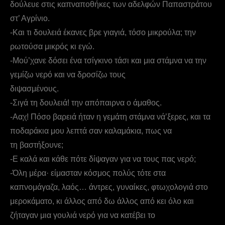
δούλευε στις καπναποθήκες των αδελφών Παπαστράτου
στ’ Αγρίνιο.
-Και τι δουλειά έκανες βρε γιαγιά, τόσο μικρούλα; την
ρωτούσα μικρός κι εγώ.
-Μού’χανε δόσει ένα τσίγκινο τάσι και μια στάμνα να την
γεμίζω νερό και να δροσίζω τους
διψασμένους.
-Σιγά τη δουλειά! την απόπαιρνα ο άμαθος.
-Ααχ! Πόσο βαρειά ήταν η γεμάτη στάμνα νά’ξερες, και τα
ποδαράκια μου λεπτά σαν καλαμάκια, πως να
τη βαστήξουνε;
-Ε καλά και κάθε πότε δίψαγαν για να τους πας νερό;
-Όλη μέρα· είμασταν κόσμος πολύς τότε στα
καπνομάγαζα, λαός… άντρες, γυναίκες, φτωχολογιά στο
μεροκάματο, κι άλλος από δω άλλος από κει όλο και
ζήταγαν μια γουλιά νερό για να κατέβει το