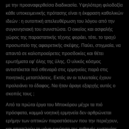
με την προαναφερθείσα διαδικασία. Υψηλότερη φιλοδοξία
κάθε υποκειμενικής πρότασης είναι η έκφραση καθολικών
ιδεών : η ουτοπική απελευθέρωση του λόγου από την
συγκινησιακή του συνιστώσα. Ο οικείος και ασφαλής
χώρος της παραστατικής τέχνης φοράει, τότε, το τραχύ
προσωπείο της αφαιρετικής σκέψης. Παύει, στιγμιαία, να
απαντά σε καλοπροαίρετες προσδοκίες και θέτει
ερωτήματα εφ’ όλης της ύλης. Ο υλικός κόσμος
αντιστέκεται πιό σθεναρά στις ερμηνείες παρά στις
ποιητικές μεταπλάσεις. Εκτός αν οι τελευταίες έχουν
προλειάνει το έδαφος. Να ήταν άραγε εξαρχής αυτός ο
σκοπός τους ;
Από τα πρώτα έργα του Mποκόρου μέχρι τα πιό
πρόσφατα, καμμιά νοητική ερμηνεία δεν αρθρώνεται
ερήμην των οπτικών παραστάσεων που την περιέχουν,
και αποτελούν τη μόνη εγγύηση της πιθανής ευστοχίας