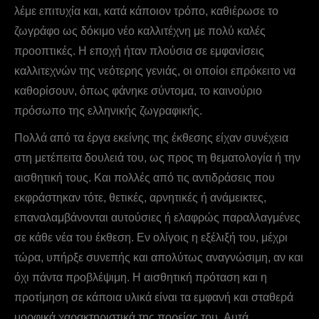
λέμε επιτυχία και, κατά κάποιον τρόπο, καθιέρωσε το
ζωγράφο ως δόκιμο νέο καλλιτέχνη με πολύ καλές
προοπτικές. Η εποχή ήταν πλούσια σε εμφανίσεις
καλλιτεχνών της νεότερης γενιάς, οι οποίοι επρόκειτο να
καθορίσουν, όπως φάνηκε σύντομα, το καινούριο
πρόσωπο της ελληνικής ζωγραφικής.
Πολλά από τα έργα εκείνης της έκθεσης είχαν συνέχεια
στη μετέπειτα δουλειά του, ως προς τη θεματολογία ή την
αισθητική τους. Και πολλές από τις αντιδράσεις που
εκφράστηκαν τότε, θετικές, αρνητικές ή ανάμεικτες,
επαναλαμβάνονται αυτούσιες ή ελαφρώς παραλλαγμένες
σε κάθε νέα του έκθεση. Εν ολίγοις η εξέλιξή του, μέχρι
τώρα, υπήρξε συνεπής και απολύτως αναγνώσιμη, αν και
όχι πάντα προβλέψιμη. Η αισθητική πρόταση και η
προτίμηση σε κάποια υλικά είναι τα εμφανή και σταθερά
μορφικά χαρακτηριστικά της πορείας του. Aυτά