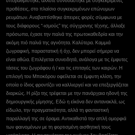
υποβαθμίστηκε, άλλοτε συνδυάστηκε με συγκεκριμένες
προθέσεις, στο πλαίσιο συγκεκριμένων επώνυμων
ρευμάτων. Αναβαπτίσθηκε άπειρες φορές σύμφωνα με
τους διάφορους “-ισμούς” της σύγχρονης τέχνης, άλλαξε
πρόσωπα, έχασε την παλιά της πρωτοκαθεδρία και την
ακόμη πιό παλιά της αγνότητα. Καλύτερα. Καμμιά
ζωγραφική, παραστατική ή όχι, δεν μπορεί σήμερα να
είναι αθώα. Επιλέγεται συνειδητά, ανάλογα με τις έμφυτες
τάσεις του ζωγράφου ή / και τις επιταγές των καιρών. Η
επιλογή του Mποκόρου οφείλεται σε έμφυτη κλίση, την
οποία ο ίδιος φροντίζει να καλλιεργεί και να επεξεργάζεται
διαρκώς. Η ρίζα της τρέφεται με την πανάρχαια ηδονή της
δημιουργικής μίμησης. Εδώ η είκόνα δεν αντανακλά, ως
είδωλο, την πραγματικότητα, αλλά τη φανταστική
παραλλαγή της σε όραμα. Αντικαθιστά την απλή ομορφιά
των φαινομένων με τη φορτισμένη αισθητική τους