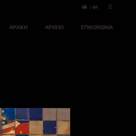
ελ
en
Facebook
page
opens
ΑΡΧΙΚΗ
ΑΡΧΕΙΟ
ΕΠΙΚΟΙΝΩΝΙΑ
in
new
window