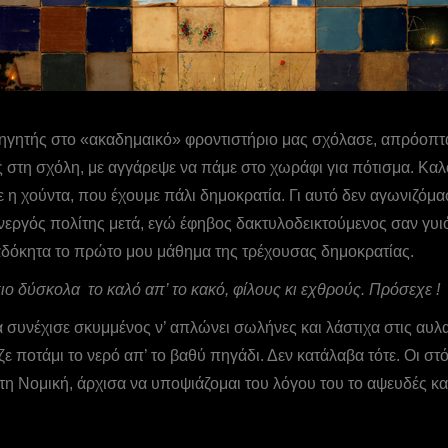
θηγητής στο «ακαδημαικό» φροντιστήριο μας σχόλασε, απρόοπτα 
 στη σχόλη, με αγγάρεψε να πάμε στο χωράφι για πότισμα. Καλοκ
εσε η χούντα, που έχουμε πάλι δημοκρατία. Γι αυτό δεν αγωνιζό
ενεργός πολίτης μετά, εγώ έφηβος δακτυλοδεικτούμενος σαν γυι
α αδόκητα το πρώτο μου μάθημα της τρέχουσας δημοκρατίας.
πιο δύσκολα το καλό απ’ το κακό, φίλους κι εχθρούς. Πρόσεχε !
ρα συνέχισε σκυμμένος ν’ απλώνει σωλήνες και λάστιχα στις αυλ
ποτάμι το νερό απ’ το βαθύ πηγάδι. Δεν κατάλαβα τότε. Οι στό
τη Νομική, άρχισα να υποψιάζομαι του λόγου του το αψευδές και