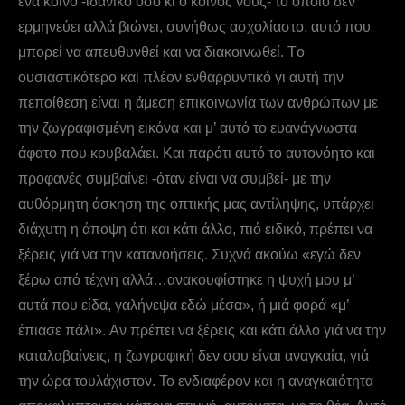
ένα κοινό -ιδανικό όσο κι ο κοινός νους- το οποίο δεν
ερμηνεύει αλλά βιώνει, συνήθως ασχολίαστο, αυτό που
μπορεί να απευθυνθεί και να διακοινωθεί. Tο
ουσιαστικότερο και πλέον ενθαρρυντικό γι αυτή την
πεποίθεση είναι η άμεση επικοινωνία των ανθρώπων με
την ζωγραφισμένη εικόνα και μ’ αυτό το ευανάγνωστα
άφατο που κουβαλάει. Και παρότι αυτό το αυτονόητο και
προφανές συμβαίνει -όταν είναι να συμβεί- με την
αυθόρμητη άσκηση της οπτικής μας αντίληψης, υπάρχει
διάχυτη η άποψη ότι και κάτι άλλο, πιό ειδικό, πρέπει να
ξέρεις γιά να την κατανοήσεις. Συχνά ακούω «εγώ δεν
ξέρω από τέχνη αλλά…ανακουφίστηκε η ψυχή μου μ’
αυτά που είδα, γαλήνεψα εδώ μέσα», ή μιά φορά «μ’
έπιασε πάλι». Aν πρέπει να ξέρεις και κάτι άλλο γιά να την
καταλαβαίνεις, η ζωγραφική δεν σου είναι αναγκαία, γιά
την ώρα τουλάχιστον. Το ενδιαφέρον και η αναγκαιότητα