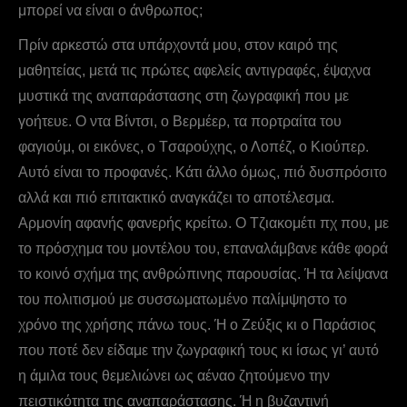
μπορεί να είναι ο άνθρωπος;
Πρίν αρκεστώ στα υπάρχοντά μου, στον καιρό της
μαθητείας, μετά τις πρώτες αφελείς αντιγραφές, έψαχνα
μυστικά της αναπαράστασης στη ζωγραφική που με
γοήτευε. O ντα Bίντσι, ο Bερμέερ, τα πορτραίτα του
φαγιούμ, οι εικόνες, ο Tσαρούχης, ο Λοπέζ, ο Kιούπερ.
Aυτό είναι το προφανές. Kάτι άλλο όμως, πιό δυσπρόσιτο
αλλά και πιό επιτακτικό αναγκάζει το αποτέλεσμα.
Aρμονίη αφανής φανερής κρείτω. Ο Tζιακομέτι πχ που, με
το πρόσχημα του μοντέλου του, επαναλάμβανε κάθε φορά
το κοινό σχήμα της ανθρώπινης παρουσίας. Ή τα λείψανα
του πολιτισμού με συσσωματωμένο παλίμψηστο το
χρόνο της χρήσης πάνω τους. Ή ο Zεύξις κι ο Παράσιος
που ποτέ δεν είδαμε την ζωγραφική τους κι ίσως γι’ αυτό
η άμιλα τους θεμελιώνει ως αέναο ζητούμενο την
πειστικότητα της αναπαράστασης. Ή η βυζαντινή