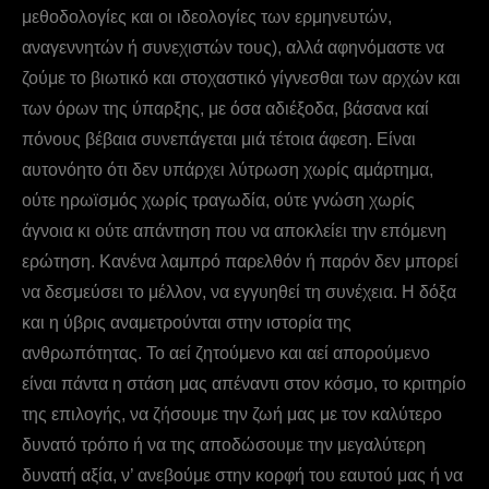
μεθοδολογίες και οι ιδεολογίες των ερμηνευτών,
αναγεννητών ή συνεχιστών τους), αλλά αφηνόμαστε να
ζούμε το βιωτικό και στοχαστικό γίγνεσθαι των αρχών και
των όρων της ύπαρξης, με όσα αδιέξοδα, βάσανα καί
πόνους βέβαια συνεπάγεται μιά τέτοια άφεση. Eίναι
αυτονόητο ότι δεν υπάρχει λύτρωση χωρίς αμάρτημα,
ούτε ηρωϊσμός χωρίς τραγωδία, ούτε γνώση χωρίς
άγνοια κι ούτε απάντηση που να αποκλείει την επόμενη
ερώτηση. Κανένα λαμπρό παρελθόν ή παρόν δεν μπορεί
να δεσμεύσει το μέλλον, να εγγυηθεί τη συνέχεια. Η δόξα
και η ύβρις αναμετρούνται στην ιστορία της
ανθρωπότητας. Το αεί ζητούμενο και αεί απορούμενο
είναι πάντα η στάση μας απέναντι στον κόσμο, το κριτηρίο
της επιλογής, να ζήσουμε την ζωή μας με τον καλύτερο
δυνατό τρόπο ή να της αποδώσουμε την μεγαλύτερη
δυνατή αξία, ν’ ανεβούμε στην κορφή του εαυτού μας ή να