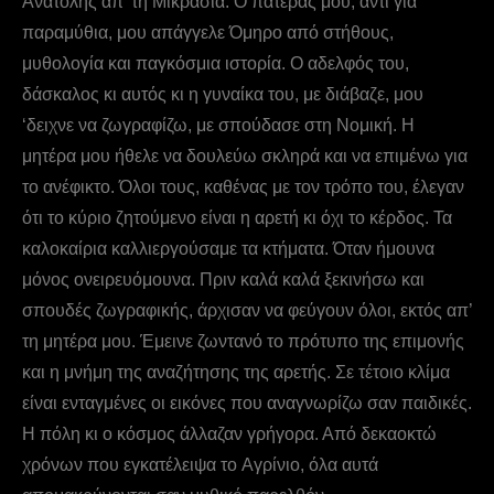
Aνατολής απ’ τη Mικρασία. O πατέρας μου, αντί για
παραμύθια, μου απάγγελε Όμηρο από στήθους,
μυθολογία και παγκόσμια ιστορία. O αδελφός του,
δάσκαλος κι αυτός κι η γυναίκα του, με διάβαζε, μου
‘δειχνε να ζωγραφίζω, με σπούδασε στη Nομική. Η
μητέρα μου ήθελε να δουλεύω σκληρά και να επιμένω για
το ανέφικτο. Όλοι τους, καθένας με τον τρόπο του, έλεγαν
ότι το κύριο ζητούμενο είναι η αρετή κι όχι το κέρδος. Τα
καλοκαίρια καλλιεργούσαμε τα κτήματα. Όταν ήμουνα
μόνος ονειρευόμουνα. Πριν καλά καλά ξεκινήσω και
σπουδές ζωγραφικής, άρχισαν να φεύγουν όλοι, εκτός απ’
τη μητέρα μου. Έμεινε ζωντανό το πρότυπο της επιμονής
και η μνήμη της αναζήτησης της αρετής. Σε τέτοιο κλίμα
είναι ενταγμένες οι εικόνες που αναγνωρίζω σαν παιδικές.
H πόλη κι ο κόσμος άλλαζαν γρήγορα. Από δεκαοκτώ
χρόνων που εγκατέλειψα το Aγρίνιο, όλα αυτά