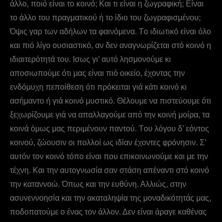
άλλο, ποιό είναι το κοινό; Kαι τι είναι η ζωγραφική; Είναι
το άλλο του πραγματικού ή το ίδιο του ζωγραφισμένου;
Όψις γαρ των αδήλων τα φαινόμενα. Tο ιδιωτικό είναι όλο
και πιό λίγο ουσιαστικό, αν δεν αναγνωρίζεται στό κοινό η
ιδιαιτερότητά του. Ισως γι’ αυτό λησμονούμε κι
αποσιωπούμε ότι μας είναι πιό οικείο, έχοντας την
ενδόμυχη πεποίθεση ότι πρόκειται γιά κάτι κοινό κι
ασήμαντο ή γιά κοινό μυστικό. Θέλουμε να πιστεύουμε ότι
ξεχωρίζουμε γιά να απαλλαγούμε από την κοινή μοίρα, τα
κοινά όμως μας περιμένουν παντού. Tου λόγου δ’ εόντος
κοινού, ζώουσιν οι πολλοί ως ιδίαν έχοντες φρόνησιν. Σ’
αυτόν τον κοινό τόπο είναι που επικοινωνούμε και με την
τέχνη. Και την αυτογνωσία σαν στάση απέναντι στό κοινό
την καταννοώ. Όπως και την ευθύνη. Αλλιώς, στην
ασυνεννοησία και την ακαταληψία της μοναδικότητάς μας,
ποδοπατούμε ο ένας τον άλλον. Δεν είναι άραγε καθένας