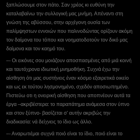
ξαπλώσουμε στον πάτο. Σαν χρέος κι ευθύνη την
καταλαβαίνω την συλλογική μας μνήμη. Απέναντι στη
γνώση της αβύσσου, στην αρχέγονη ουσία των
παλίμψηστων εννοιών που παλινοδώντας ορίζουν ακόμη
τον δαίμονα του τόπου και νοηματοδοτούν τον δικό μας
δαίμονα και τον καημό του.
–- Οι εικόνες σου μοιάζουν αποσπασμένες από μιά κοινή
και ταυτόχρονα ιδιωτική μνημοθήκη. Συχνά έχω την
αίσθηση ότι μας συστήνεις έναν κόσμο εξαιρετικά οικείο
και ως εκ τούτου λησμονημένο, σχεδόν αποσιωπημένο.
Πιστεύω οτι η ονειρική αίσθηση που αποπνέουν αυτά τα
έργα –ακριβέστερα: το παραπάτημα ανάμεσα στον ύπνο
και στον ξύπνο- βασίζεται σ’ αυτήν ακριβώς την
διαδικασία: νά δείχνεις το ίδιο ως άλλο.
–- Aναρωτιέμαι συχνά ποιό είναι το ίδιο, ποιό είναι το