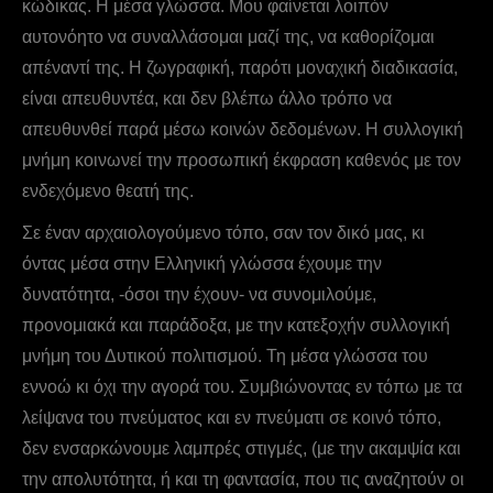
κώδικας. Η μέσα γλώσσα. Μου φαίνεται λοιπόν
αυτονόητο να συναλλάσομαι μαζί της, να καθορίζομαι
απέναντί της. H ζωγραφική, παρότι μοναχική διαδικασία,
είναι απευθυντέα, και δεν βλέπω άλλο τρόπο να
απευθυνθεί παρά μέσω κοινών δεδομένων. Η συλλογική
μνήμη κοινωνεί την προσωπική έκφραση καθενός με τον
ενδεχόμενο θεατή της.
Σε έναν αρχαιολογούμενο τόπο, σαν τον δικό μας, κι
όντας μέσα στην Eλληνική γλώσσα έχουμε την
δυνατότητα, -όσοι την έχουν- να συνομιλούμε,
προνομιακά και παράδοξα, με την κατεξοχήν συλλογική
μνήμη του Δυτικού πολιτισμού. Τη μέσα γλώσσα του
εννοώ κι όχι την αγορά του. Συμβιώνοντας εν τόπω με τα
λείψανα του πνεύματος και εν πνεύματι σε κοινό τόπο,
δεν ενσαρκώνουμε λαμπρές στιγμές, (με την ακαμψία και
την απολυτότητα, ή και τη φαντασία, που τις αναζητούν οι