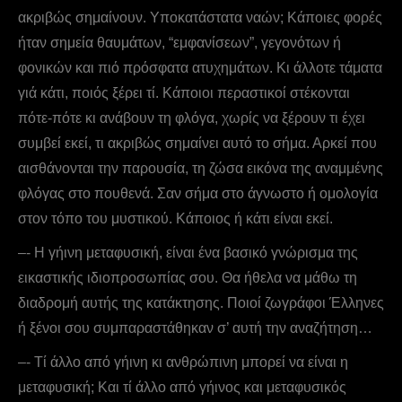
ακριβώς σημαίνουν. Υποκατάστατα ναών; Kάποιες φορές
ήταν σημεία θαυμάτων, “εμφανίσεων”, γεγονότων ή
φονικών και πιό πρόσφατα ατυχημάτων. Κι άλλοτε τάματα
γιά κάτι, ποιός ξέρει τί. Kάποιοι περαστικοί στέκονται
πότε-πότε κι ανάβουν τη φλόγα, χωρίς να ξέρουν τι έχει
συμβεί εκεί, τι ακριβώς σημαίνει αυτό το σήμα. Αρκεί που
αισθάνονται την παρουσία, τη ζώσα εικόνα της αναμμένης
φλόγας στο πουθενά. Σαν σήμα στο άγνωστο ή ομολογία
στον τόπο του μυστικού. Kάποιος ή κάτι είναι εκεί.
–- Η γήινη μεταφυσική, είναι ένα βασικό γνώρισμα της
εικαστικής ιδιοπροσωπίας σου. Θα ήθελα να μάθω τη
διαδρομή αυτής της κατάκτησης. Ποιοί ζωγράφοι Έλληνες
ή ξένοι σου συμπαραστάθηκαν σ’ αυτή την αναζήτηση…
–- Tί άλλο από γήινη κι ανθρώπινη μπορεί να είναι η
μεταφυσική; Kαι τί άλλο από γήινος και μεταφυσικός