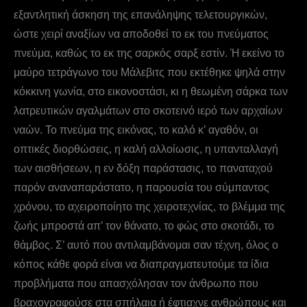
εξαντλητική άσκηση της επανάληψης τελετουργικών,
ώστε χειρί αναξίων να αποδοθεί το εκ του πνεύματος
πνεύμα, καθώς το εκ της σαρκός σαρξ εστίν. Ή εκείνο το
μαύρο τετράγωνο του Mάλεβιτς που εκτέθηκε ψηλά στην
κόκκινη γωνία, στο εικονοστάσι, κι η θεωμένη σάρκα των
λατρευτικών αγαλμάτων στο σκοτεινό ιερό των αρχαίων
ναών. Το πνεύμα της εικόνας, το καλό κ’ αγαθόν, οι
οπτικές διορθώσεις, η καλή αλλοίωσις, η υπανταλλαγή
των αισθήσεων, η εν δόξη παράστασις, το παναταχού
παρόν αναναπαράστατο, η παρουσία του σύμπαντος
χρόνου, το αχειροποίητο της χειροτεχνίας, το βλέμμα της
ζωής μπροστά απ’ τον θάνατο, το φώς στο σκοτάδι, το
θάμβος. Σ’ αυτό που αντιλαμβάνομαι σαν τέχνη, όλος ο
κόπος κάθε φορά είναι να διαπραγματευτούμε τα ίδια
προβλήματα που απασχόλησαν τον άνθρωπο που
βραχογραφούσε στα σπήλαια ή έφτιαχνε ανθρώπους και