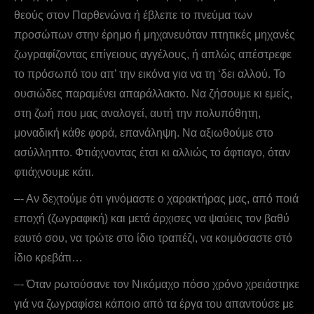
θεούς στον Παρθενώνα ή έβλεπε το πνεύμα των
προσώπων στην έρημο ή μηχανευόταν πτητικές μηχανές
ζωγραφίζοντας επίγειους αγγέλους, ή απλώς απέστρεφε
το πρόσωπό του απ’ την εικόνα για να τη ‘δει αλλού. Το
ουσιώδες παραμένει απαράλλακτο. Να ζήσουμε κι εμείς,
στη ζωή που μας αναλογεί, αυτή την πολυπόθητη,
μοναδική κάθε φορά, επανάληψη. Nα αξιωθούμε στο
ασύλληπτο. Φτιάχνοντας έτσι κι αλλιώς το άφτιαγο, όταν
φτιάχνουμε κάτι.
–- Αν δεχτούμε ότι γινόμαστε ο χαρακτήρας μας, από ποιά
εποχή (ζωγραφική) και μετά άρχισες να ψαύεις τον βαθύ
εαυτό σου, να τρώτε στο ίδιο τραπέζι, να κοιμόσαστε στό
ίδιο κρεβάτι…
–- Όταν ρωτούσανε τον Nικόμαχο πόσο χρόνο χρειάστηκε
γιά να ζωγραφίσει κάποιο από τα έργα του απαντούσε με