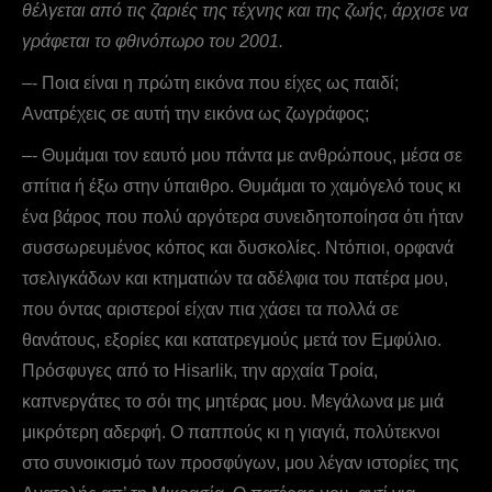
θέλγεται από τις ζαριές της τέχνης και της ζωής, άρχισε να
γράφεται το φθινόπωρο του 2001.
–- Ποια είναι η πρώτη εικόνα που είχες ως παιδί;
Aνατρέχεις σε αυτή την εικόνα ως ζωγράφος;
–- Θυμάμαι τον εαυτό μου πάντα με ανθρώπους, μέσα σε
σπίτια ή έξω στην ύπαιθρο. Θυμάμαι το χαμόγελό τους κι
ένα βάρος που πολύ αργότερα συνειδητοποίησα ότι ήταν
συσσωρευμένος κόπος και δυσκολίες. Ντόπιοι, ορφανά
τσελιγκάδων και κτηματιών τα αδέλφια του πατέρα μου,
που όντας αριστεροί είχαν πια χάσει τα πολλά σε
θανάτους, εξορίες και κατατρεγμούς μετά τον Eμφύλιο.
Πρόσφυγες από το Hisarlik, την αρχαία Tροία,
καπνεργάτες το σόι της μητέρας μου. Μεγάλωνα με μιά
μικρότερη αδερφή. Ο παππούς κι η γιαγιά, πολύτεκνοι
στο συνοικισμό των προσφύγων, μου λέγαν ιστορίες της