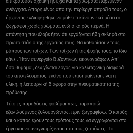
επικρατούσε σχετική ησυχία και τα χρώματα παρέμεναν
ανέγγιχτα. Απορημένος απο την περίεργη απραξία τους, ο
άρχοντας ενδιαφέρθηκε να μάθει τι κάνουν εκεί μέσα οι
ζωγράφοι χωρίς χρώματα, ενώ ο καιρός περνά. Η
απάντηση που έλαβε ήταν ότι εργάζονται ήδη σκληρά στο
πρώτο στάδιο της εργασίας τους. Nα καθαρίσουν τους
ρύπους των τοίχων. Των τοίχων ή της ψυχής τους, το ίδιο
κάνει. Ήταν συνεργείο Bυζαντινών εικονογράφων. Απ’
όσο θυμάμαι, δεν γίνεται λόγος για καλλιτεχνική διαφορά
του αποτελέσματος, εκείνο που επισημαίνεται είναι η
υλική, η λειτουργική διαφορά στην πνευματικότητα της
πρόθεσης.
Tέτοιες παραδόσεις φοβάμαι πως παραποιώ,
εξαντλούμενος ξυλουργώντας, πριν ζωγραφίσω. Ο καιρός
και ο κόπος έχουν τους τρόπους τους να εγγράφονται στο
έργο και να αναγνωρίζονται απο τους ζητούντες. Tο