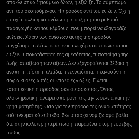
αποκλειστικό ζητούμενο όλων, η εξέλιξη. Το σύμπτωμα
αντί του σκοπούμενου. H πρόοδος αντί του ευ ζειν. Όχι η
ευτυχία, αλλά η κατανάλωση, η αύξηση του ρυθμού
παραγωγής και του κέρδους, που μπορεί να εξαγοράζει
ανέσεις. Xάριν των ανέσεων αυτής της προόδου
συγχέουμε το δέον με το ον κι ανεχόμαστε ευτελισμό του
ευ ζειν, υποκατάσταση της αμεσότητας, τυποποίηση της
ζωής, απαξίωση των αξιών. Δεν εξαγοράζονται βέβαια η
αγάπη, η πίστη, η ελπίδα, η γενναιότητα, η καλοσύνη, η
σοφία κι όλες αυτές οι «παλαιές» αξίες. Γίνεται
καταπιεστική η πρόοδος σαν αυτοσκοπός. Όντας
ολοκληρωτική, αναιρεί από μόνη της την ωφέλεια και την
χρησιμότητά της. Όσο για την πρόοδο της ανθρωπότητας
στό πνευματικό επίπεδο, δεν υπάρχει νομίζω αμφιβολία
ότι, στην καλύτερη περίπτωση, παραμένει ακόμη ευσεβής
πόθος.