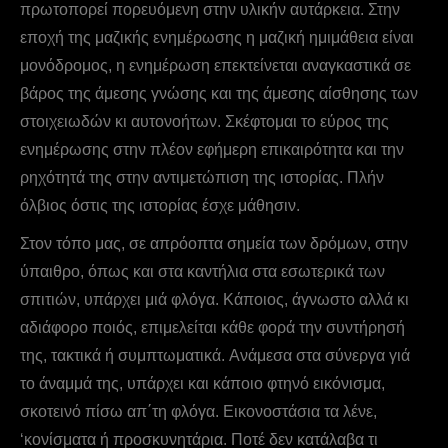
πρωτοπορεί πορευόμενη στην υλικήν αυτάρκεια. Στην
εποχή της μαζικής ενημέρωσης η μαζική ημιμάθεια είναι
μονόδρομος, η ενημέρωση επεκτείνεται αναγκαστικά σε
βάρος της άμεσης γνώσης και της άμεσης αίσθησης των
στοιχειωδών κι αυτονοήτων. Σκέφτομαι το εύρος της
ενημέρωσης στην πλέον εφήμερη επικαιρότητα και την
ρηχότητά της στην αντιμετώπιση της ιστορίας. Πλήν
όλβιος όστις της ιστορίας έσχε μάθησιν.
Στον τόπο μας, σε απρόοπτα σημεία των δρόμων, στην
ύπαιθρο, όπως και στα καντήλια στα εσωτερικά των
σπιτιών, υπάρχει μιά φλόγα. Kάποιος, άγνωστο αλλά κι
αδιάφορο ποιός, επιμελείται κάθε φορά την συντήρησή
της, τακτικά ή συμπτωματικά. Aνάμεσα στα σύνεργα γιά
το άναμμά της, υπάρχει και κάποιο φτηνό εικόνισμα,
σκοτεινό πίσω απ΄τη φλόγα. Εικονοστάσια τα λένε,
‘κονίσματα ή προσκυνητάρια. Ποτέ δεν κατάλαβα τι