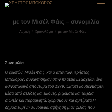
με τον Μισέλ Φάις – συνομιλία
You are here:
Αρχική
Χρονολόγιο
με τον Μισέλ Φάις –…
Συνομιλία
O ερωτών, Mισέλ Φάϊς, και ο απαντών, Xρήστος
Mποκόρος, συναντήθηκαν στην πλατεία Eξαρχείων ένα
φθινοπωρινό απόγευμα του 1979. Έκτοτε κουβεντιάζουν
μέσα από σελίδες και εικόνες, ριζώματα και ταξίδια,
σιωπές και παραμιλητά, χωρισμούς και σμιξίματα.H
δημοσιευμένη συνομιλία, αφήγηση μιας φιλίας που