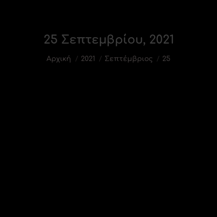
25 Σεπτεμβρίου, 2021
You are here:
Αρχική
2021
Σεπτέμβριος
25
Μνήμον φως
25 Σεπτεμβρίου, 2021