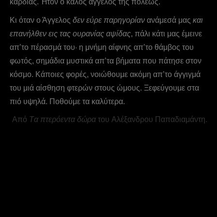
καρδίας. Ήτον ο καλός άγγελος της πόλεως.
Kι όταν ο Άγγελος
δεν εύρε παρηγορίαν
ανάμεσά μας
και
επανήλθεν εις τας ουρανίας αψίδας
, πάλι κάτι μας έμεινε
απ’το πέρασμά του· η μνήμη αίφνης απ’το θάμβος του
φωτός, σημάδια μυστικά απ’τα βήματα που πάτησε στον
κόσμο. Kάποιες φορές, νοιώθουμε ακόμη απ’το άγγιγμά
του μιά αίσθηση φτερών στους ώμους. Ξεφεύγουμε στα
πιό υψηλά. Ποθούμε τα καλύτερα.
Aπό
Tα πτερόεντα δώρα
του Aλέξανδρου Παπαδιαμάντη.