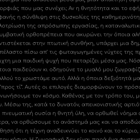
ορφιάς που μας συνέχει; Αν η θνητότητα και το εφ
οφανής η σύνθλιψη στις δυσκολίες της καθημερινότη
 αλλοτρίωση της απρόσωπης εργασίας, η καταναλωτι
μβατική ορθοπρέπεια που ακυρώνει την όποια αλή
ντιστέκεται στην πτωτική συνθήκη, υπάρχει μια δη
πέλαστο πίσω απ’ τις φωταγωγημένες νύχτες της π
χτη μια παιδική ψυχή που πεταρίζει μέσα μας. Νόσ
τοια παιδεύουν κι οδηγούνε το μυαλό μου ζωγραφίζ
 Αλλού το χρωστάμε αυτό. Αλλά η όποια δεξιότητά μ
 “προς τί”. Αυτές οι επιλογές διαμορφώνουν το πρό
ινωνήσουμε τον κόσμο. Καθένας με τον τρόπο του, 
. Μέσω της, κατά το δυνατόν, απεικονιστικής αρτιό
ει πνευματική ουσία η θνητή ύλη, να ορθωθεί νόημ
ερα, να ορθώσουμε το ανάστημά μας και να αποδώ
ση ότι η τέχνη αναδεικνύει το κοινό και το κύριο, ό
στον κόσμο. Η ζωγραφική δεν είναι παρά ένα φωτει