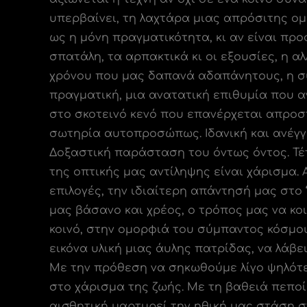
υπερβαίνει, τη λαχτάρα μιας απρόσιτης ομ
ως η μόνη πραγματικότητα, κι αν είναι πρ
σπατάλη, τα αρπακτικά κι οι εξουσίες, η
χρόνου που μας δαπανά αδαπάνητους, η συ
πραγματική, μια ανατατική επιθυμία που α
στο σκοτεινό κενό που επανέρχεται απροσ
σωτηρία αυτοπροσώπως. Ιδανική και ανέγγι
Δοξαστική παράσταση του όντως όντος. Τέ
της οπτικής μας αντίληψης είναι χάρισμα.
επιλογές, την ιδιαίτερη απάντησή μας στο
μας βάσανο και χρέος, ο τρόπος μας να κο
κοινό, στην ομορφιά του σύμπαντος κόσμου
εικόνα υλική μιας άυλης πατρίδας, να λάβ
Με την πρόθεση να σηκωθούμε λίγο ψηλότ
στο χάρισμα της ζωής. Με τη βαθειά πεποίθη
αισθητική μαρτυρεί την ηθική μας στάση 