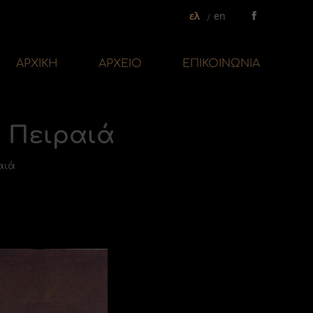
ελ
en
Facebook
page
opens
ΑΡΧΙΚΗ
ΑΡΧΕΙΟ
ΕΠΙΚΟΙΝΩΝΙΑ
in
new
window
 Πειραιά
αιά